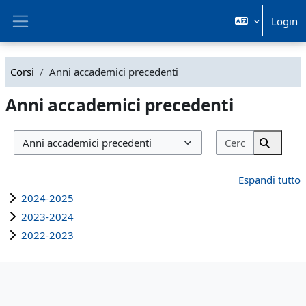
Vai al contenuto principale
Login
Pannello laterale
Corsi
Anni accademici precedenti
Anni accademici precedenti
Cerca corsi
Categorie di corso
Cerca co
Espandi tutto
2024-2025
2023-2024
2022-2023