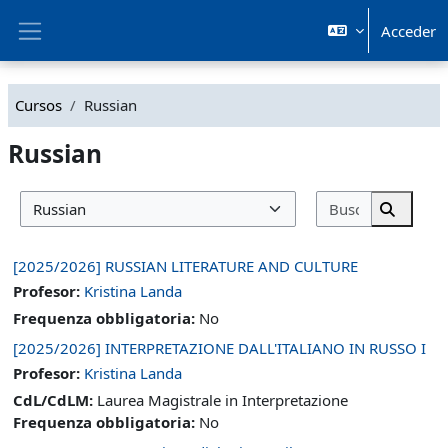
Salta al contenido principal
Acceder
Panel lateral
Cursos
Russian
Russian
Buscar cur
Categorías
Buscar 
[2025/2026] RUSSIAN LITERATURE AND CULTURE
Profesor:
Kristina Landa
Frequenza obbligatoria
:
No
[2025/2026] INTERPRETAZIONE DALL'ITALIANO IN RUSSO I
Profesor:
Kristina Landa
CdL/CdLM
:
Laurea Magistrale in Interpretazione
Frequenza obbligatoria
:
No