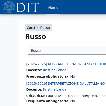
Vai al contenuto principale
Home
Corsi
Russo
Russo
Categorie di corso
[2025/2026] RUSSIAN LITERATURE AND CULTUR
Docente:
Kristina Landa
Frequenza obbligatoria
:
No
[2025/2026] INTERPRETAZIONE DALL'ITALIANO 
Docente:
Kristina Landa
CdL/CdLM
:
Laurea Magistrale in Interpretazione
Frequenza obbligatoria
:
No