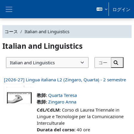
メインコンテンツへスキップする
ログイン
サイドパネル
コース
Italian and Linguistics
Italian and Linguistics
コースを検
コースカテゴリ
コース
[2026-27] Lingua italiana L2 (Zingaro, Quarta) - 2 semestre
教師:
Quarta Teresa
教師:
Zingaro Anna
CdL/CdLM
:
Corso di Laurea Triennale in
Lingue e Tecnologie per la Comunicazione
Interculturale
Durata del corso
:
40 ore