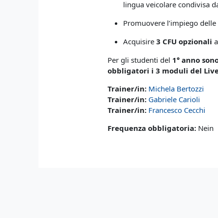
lingua veicolare condivisa da
Promuovere l’impiego dell
Acquisire
3
CFU opzionali
a
Per gli studenti del
1° anno sono
obbligatori i 3 moduli del Liv
Trainer/in:
Michela Bertozzi
Trainer/in:
Gabriele Carioli
Trainer/in:
Francesco Cecchi
Frequenza obbligatoria
:
Nein