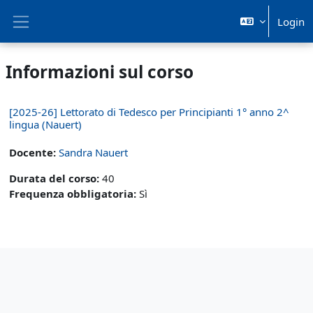
Vai al contenuto principale
Login
Pannello laterale
Informazioni sul corso
[2025-26] Lettorato di Tedesco per Principianti 1° anno 2^
lingua (Nauert)
Docente:
Sandra Nauert
Durata del corso
:
40
Frequenza obbligatoria
:
Sì