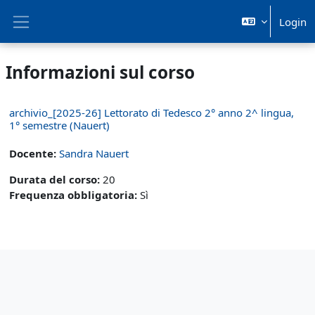
Vai al contenuto principale
Login
Pannello laterale
Informazioni sul corso
archivio_[2025-26] Lettorato di Tedesco 2° anno 2^ lingua,
1° semestre (Nauert)
Docente:
Sandra Nauert
Durata del corso
:
20
Frequenza obbligatoria
:
Sì