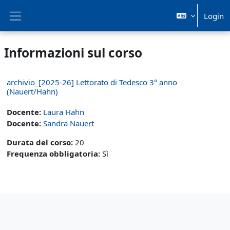
Vai al contenuto principale
Login
Pannello laterale
Informazioni sul corso
archivio_[2025-26] Lettorato di Tedesco 3° anno
(Nauert/Hahn)
Docente:
Laura Hahn
Docente:
Sandra Nauert
Durata del corso
:
20
Frequenza obbligatoria
:
Sì