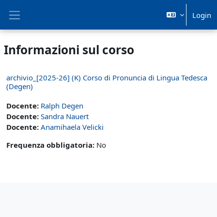
Vai al contenuto principale
Login
Pannello laterale
Informazioni sul corso
archivio_[2025-26] (K) Corso di Pronuncia di Lingua Tedesca
(Degen)
Docente:
Ralph Degen
Docente:
Sandra Nauert
Docente:
Anamihaela Velicki
Frequenza obbligatoria
:
No