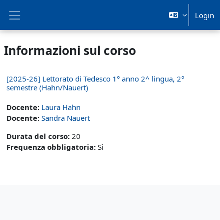
Vai al contenuto principale
Login
Pannello laterale
Informazioni sul corso
[2025-26] Lettorato di Tedesco 1° anno 2^ lingua, 2°
semestre (Hahn/Nauert)
Docente:
Laura Hahn
Docente:
Sandra Nauert
Durata del corso
:
20
Frequenza obbligatoria
:
Sì