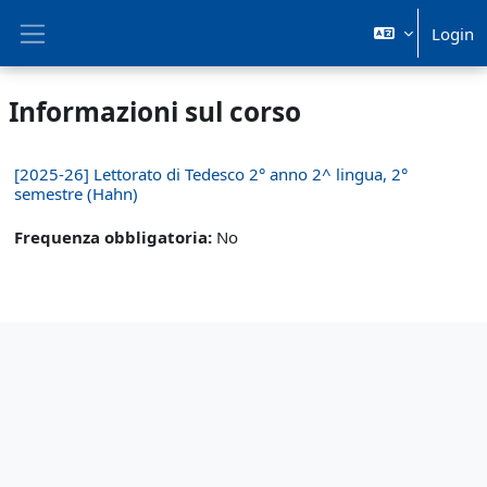
Vai al contenuto principale
Login
Pannello laterale
Informazioni sul corso
[2025-26] Lettorato di Tedesco 2° anno 2^ lingua, 2°
semestre (Hahn)
Frequenza obbligatoria
:
No