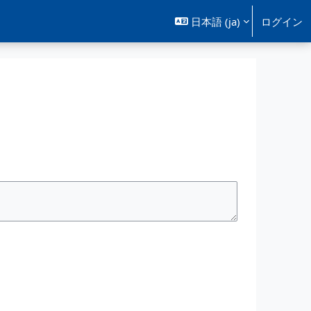
日本語 ‎(ja)‎
ログイン