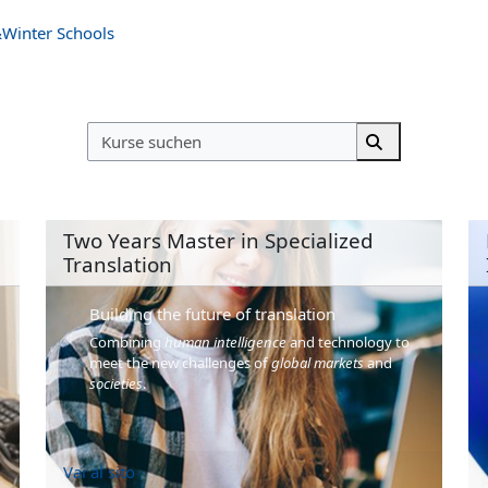
Winter Schools
Kurse suchen
Kurse suchen
Two Years Master in Specialized
Translation
Building the future of translation
Combining
human intelligence
and technology to
.
meet the new challenges of
global markets
and
societies
.
Vai al sito