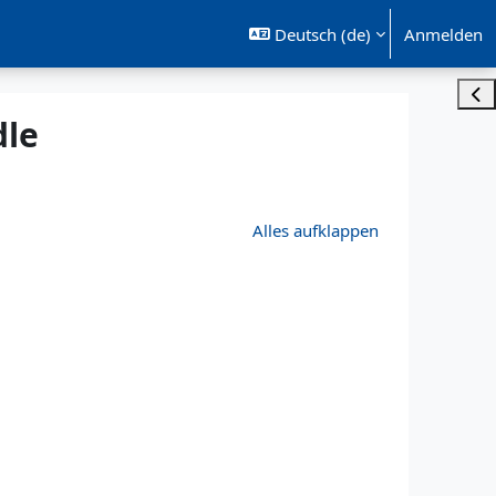
Deutsch ‎(de)‎
Anmelden
Bloc
dle
Alles aufklappen