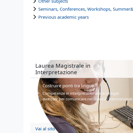
Other subjects
Seminars, Conferences, Workshops, Summer&
Previous academic years
Laurea Magistrale in
Interpretazione
Costruire ponti tra lingue
Competenze in interpretazione e
tecnologie
avanzate
per comunicare nei contesti
internazionali
Vai al sito