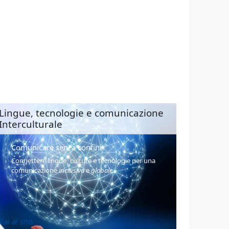
Lingue, tecnologie e comunicazione
Interculturale
Comunicare senza confini
Connettere lingue, culture e tecnologie per una
comunicazione
inclusiva
e
globale
.
Vai al sito