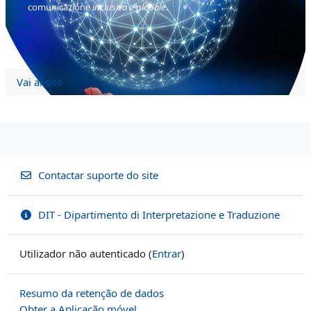
comunicazione
inclusiva
e
globale
.
Vai al sito
Contactar suporte do site
DIT - Dipartimento di Interpretazione e Traduzione
Utilizador não autenticado (
Entrar
)
Resumo da retenção de dados
Obter a Aplicação móvel