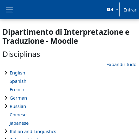
Ir para o conteúdo principal
Entrar
Painel lateral
Dipartimento di Interpretazione e
Traduzione - Moodle
Disciplinas
Expandir tudo
English
Spanish
French
German
Russian
Chinese
Japanese
Italian and Linguistics