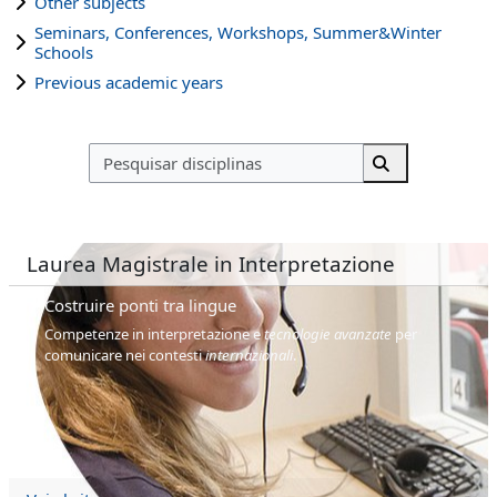
Other subjects
Seminars, Conferences, Workshops, Summer&Winter
Schools
Previous academic years
Pesquisar discipl
Pesquisar disc
Laurea Magistrale in Interpretazione
Costruire ponti tra lingue
Competenze in interpretazione e
tecnologie avanzate
per
comunicare nei contesti
internazionali
.