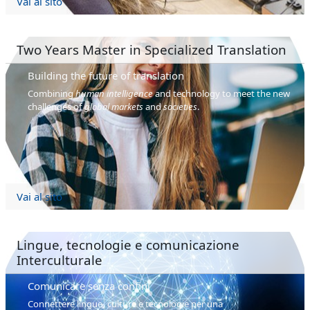
Vai al sito
Two Years Master in Specialized Translation
Building the future of translation
Combining
human intelligence
and technology to meet the new
challenges of
global markets
and
societies
.
Vai al sito
Lingue, tecnologie e comunicazione
Interculturale
Comunicare senza confini
Connettere lingue, culture e tecnologie per una