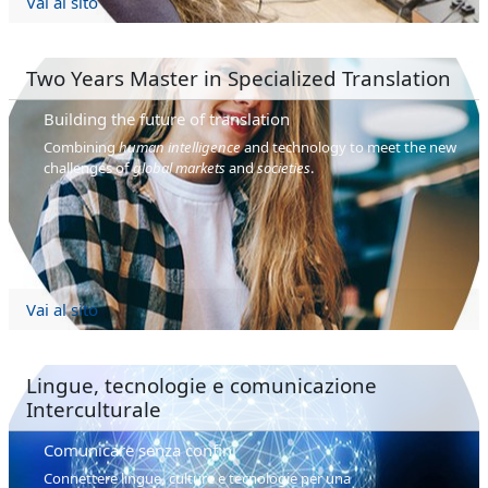
Vai al sito
Two Years Master in Specialized Translation
Building the future of translation
Combining
human intelligence
and technology to meet the new
challenges of
global markets
and
societies
.
Vai al sito
Lingue, tecnologie e comunicazione
Interculturale
Comunicare senza confini
Connettere lingue, culture e tecnologie per una