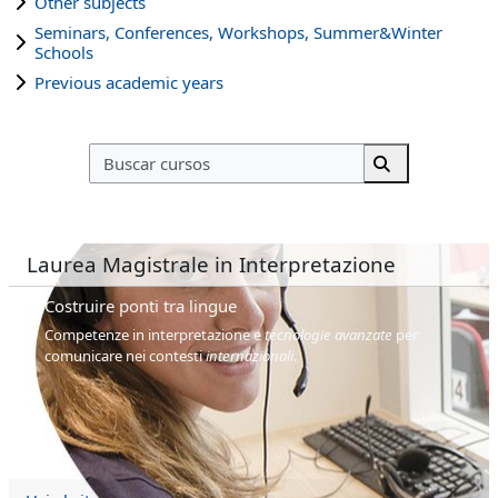
Other subjects
Seminars, Conferences, Workshops, Summer&Winter
Schools
Previous academic years
Buscar cursos
Buscar cursos
Laurea Magistrale in Interpretazione
Costruire ponti tra lingue
Competenze in interpretazione e
tecnologie avanzate
per
comunicare nei contesti
internazionali
.